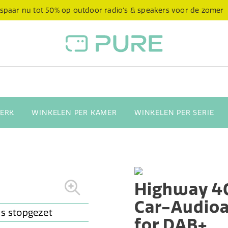
spaar nu tot 50% op outdoor radio’s & speakers voor de zomer
ERK
WINKELEN PER KAMER
WINKELEN PER SERIE
Highway 4
Car-Audio
for DAB+