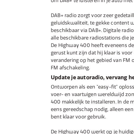
om DAB+ te luisteren in je auto me
DAB+ radio zorgt voor zeer gedetaill
geluidskwaliteit, te gekke content 
beschikbaar via DAB+. Digitale rad
alle beschikbare radiostations die 
De Highway 400 heeft eveneens de "
gerust kunt zijn dat hij klaar is voo
verandering op het gebied van FM 
FM afschakeling.
Update je autoradio, vervang he
Ontworpen als een "easy-fit" oplos
voer- en vaartuigen wereldwijd zo
400 makkelijk te installeren. In de 
eens gereedschap nodig, alleen een
bent klaar voor gebruik.
De Highway 400 werkt op je huidige