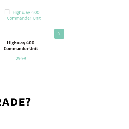
Highway 400
Highway 400
Highway 400/600
H
Commander Unit
Main Unit /
Receiver Adhesive
Antenna Assembly
Pad
29,99
29,99
4,99
RADE?