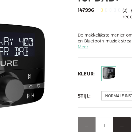
147996
(2)
rece
De makkelijkste manier om 
en Bluetooth muziek strea
je auto. Deze slimme audio
Meer
en werkt feilloos met je b
KLEUR:
STIJL: