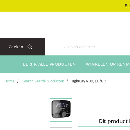
Skip
Skip
Be
to
to
content
navigation
menu
Zoeken
BEKIJK ALLE PRODUCTEN
WINKELEN OP KENM
Home
Gearchiveerde producten
Highway 400, EU/UK