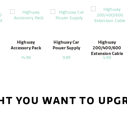
Highway
Highway Car
Highway
Accessory Pack
Power Supply
200/400/600
Extension Cable
14,99
9,99
4,99
HT YOU WANT TO UPG