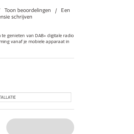
Toon beoordelingen
Een
nsie schrijven
te genieten van DAB+ digitale radio
ming vanaf je mobiele apparaat in
 adapter is eenvoudig te installeren
estaande geluidssysteem in de auto.