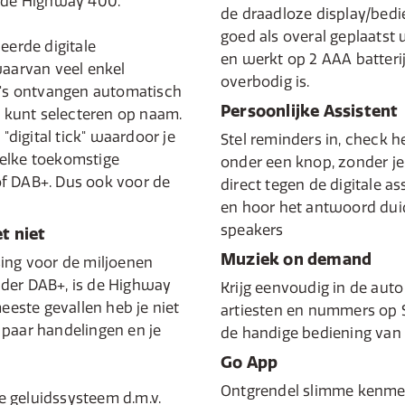
t de Highway 400.
de draadloze display/bedi
goed als overal geplaatst 
eerde digitale
en werkt op 2 AAA batteri
waarvan veel enkel
overbodig is.
io's ontvangen automatisch
Persoonlijke Assistent
je kunt selecteren op naam.
digital tick" waardoor je
Stel reminders in, check 
r elke toekomstige
onder een knop, zonder je
of DAB+. Dus ook voor de
direct tegen de digitale a
en hoor het antwoord duide
speakers
t niet
Muziek on demand
sing voor de miljoenen
nder DAB+, is de Highway
Krijg eenvoudig in de auto 
meeste gevallen heb je niet
artiesten en nummers op S
 paar handelingen en je
de handige bediening van
Go App
Ontgrendel slimme kenme
 geluidssysteem d.m.v.