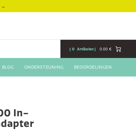
→
0
Artikelen
0,00 €
BLOG
ONDERSTEUNING
BEOORDELINGEN
00 In-
adapter