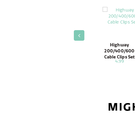
/600
Highway 400/600
Highway
Highway
esive
Grounding Cable
400/600,
200/400/600
Assembly
Commander
Cable Clips Set
4,99
4,99
4,99
Swivel Holder
MIG