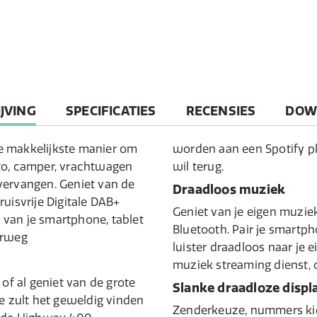
T
JVING
SPECIFICATIES
RECENSIES
DOW
e makkelijkste manier om
worden aan een Spotify pl
to, camper, vrachtwagen
wil terug.
vervangen. Geniet van de
Draadloos muziek
uisvrije Digitale DAB+
Geniet van je eigen muzi
k van je smartphone, tablet
Bluetooth. Pair je smartp
erweg
luister draadloos naar je e
muziek streaming dienst, 
 of al geniet van de grote
Slanke draadloze displ
je zult het geweldig vinden
Zenderkeuze, nummers kie